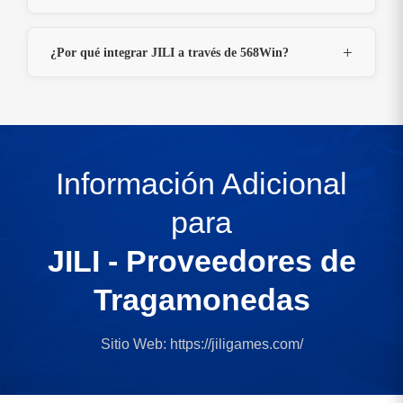
¿Por qué integrar JILI a través de 568Win?
Información Adicional
para
JILI - Proveedores de
Tragamonedas
Sitio Web:
https://jiligames.com/