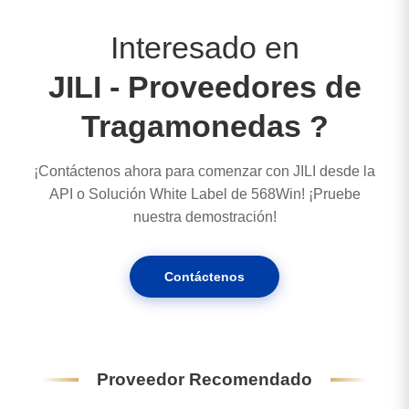
Interesado en
JILI - Proveedores de
Tragamonedas ?
¡Contáctenos ahora para comenzar con JILI desde la
API o Solución White Label de 568Win! ¡Pruebe
nuestra demostración!
Contáctenos
Proveedor Recomendado