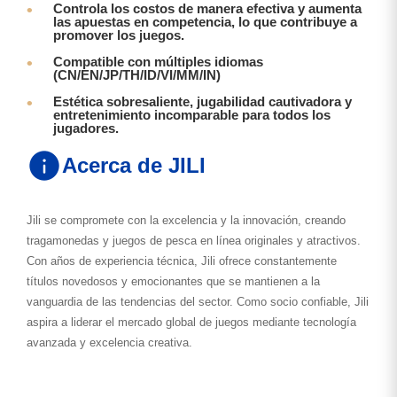
Controla los costos de manera efectiva y aumenta
las apuestas en competencia, lo que contribuye a
promover los juegos.
Compatible con múltiples idiomas
(CN/EN/JP/TH/ID/VI/MM/IN)
Estética sobresaliente, jugabilidad cautivadora y
entretenimiento incomparable para todos los
jugadores.
Acerca de JILI
Jili se compromete con la excelencia y la innovación, creando
tragamonedas y juegos de pesca en línea originales y atractivos.
Con años de experiencia técnica, Jili ofrece constantemente
títulos novedosos y emocionantes que se mantienen a la
vanguardia de las tendencias del sector. Como socio confiable, Jili
aspira a liderar el mercado global de juegos mediante tecnología
avanzada y excelencia creativa.