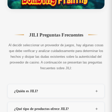
JILI Preguntas Frecuentes
Al decidir seleccionar un proveedor de juegos, hay algunas cosas
que debe verificar y analizar cuidadosamente para determinar los
hechos y disipar las dudas existentes sobre la autenticidad del
proveedor de casino. A continuación se presentan las preguntas
frecuentes sobre JILI:
¿Quién es JILI?
¿Qué tipo de productos ofrece JILI?