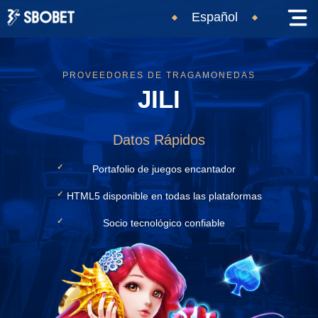
Español
PROVEEDORES DE TRAGAMONEDAS
JILI
Datos Rápidos
Portafolio de juegos encantador
HTML5 disponible en todas las plataformas
Socio tecnológico confiable