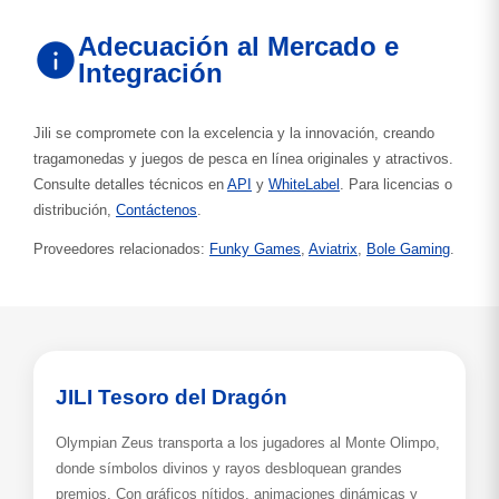
Adecuación al Mercado e
Integración
Jili se compromete con la excelencia y la innovación, creando
tragamonedas y juegos de pesca en línea originales y atractivos.
Consulte detalles técnicos en
API
y
WhiteLabel
. Para licencias o
distribución,
Contáctenos
.
Proveedores relacionados:
Funky Games
,
Aviatrix
,
Bole Gaming
.
JILI Tesoro del Dragón
Olympian Zeus transporta a los jugadores al Monte Olimpo,
donde símbolos divinos y rayos desbloquean grandes
premios. Con gráficos nítidos, animaciones dinámicas y