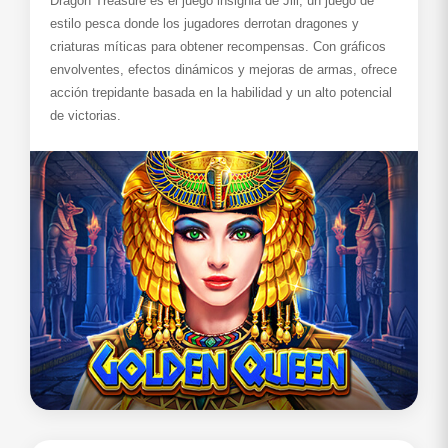
Dragon Treasure es el juego insignia de Jili, un juego de
estilo pesca donde los jugadores derrotan dragones y
criaturas míticas para obtener recompensas. Con gráficos
envolventes, efectos dinámicos y mejoras de armas, ofrece
acción trepidante basada en la habilidad y un alto potencial
de victorias.