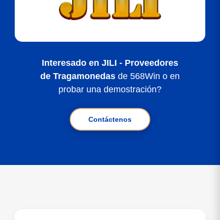
Interesado en JILI - Proveedores
de Tragamonedas
de 568Win o en
probar una demostración?
Contáctenos